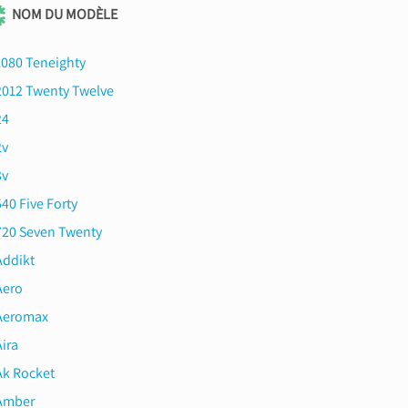
NOM DU MODÈLE
1080 Teneighty
2012 Twenty Twelve
24
2v
3v
40 Five Forty
720 Seven Twenty
Addikt
Aero
Aeromax
ira
Ak Rocket
Amber