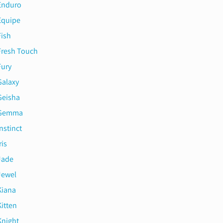
Enduro
Equipe
Fish
Fresh Touch
Fury
Galaxy
Geisha
Gemma
nstinct
ris
Jade
Jewel
Kiana
Kitten
Knight