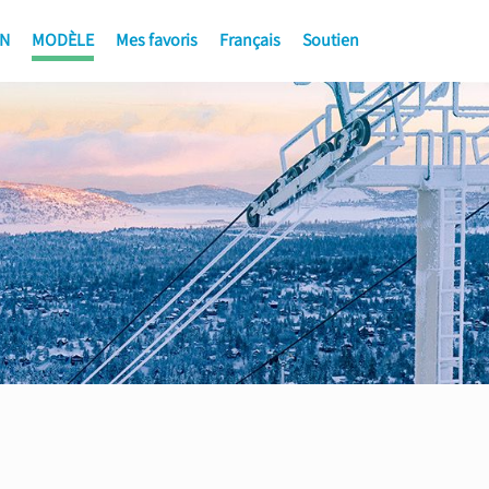
N
MODÈLE
Mes favoris
Français
Soutien