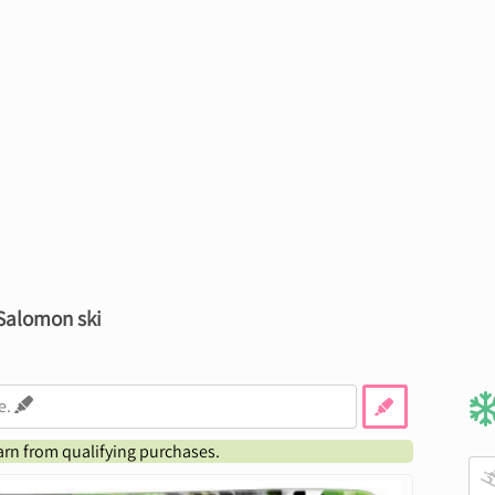
 Salomon ski
earn from qualifying purchases.