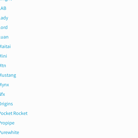
LAB
Lady
Lord
Luan
Maitai
Mini
Mtn
Mustang
Mynx
Nfx
Origins
Pocket Rocket
Propipe
Purewhite