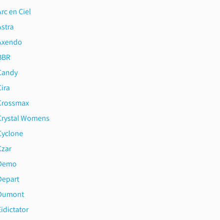
rc en Ciel
Astra
Axendo
BBR
Candy
ira
Crossmax
Crystal Womens
Cyclone
Czar
Demo
Depart
Dumont
idictator