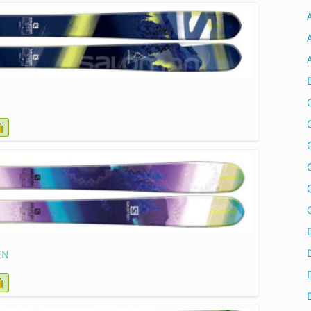
A
C
EN
E