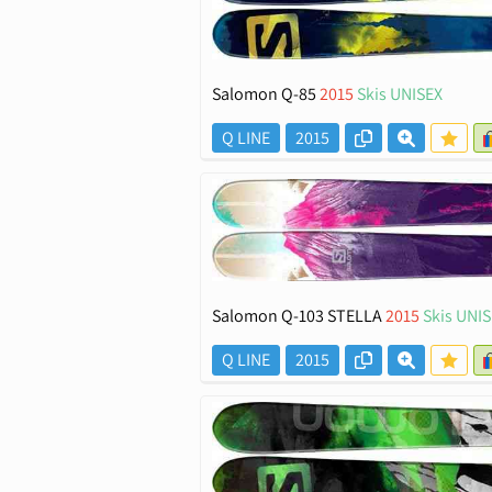
Salomon Q-85
2015
Skis UNISEX
Q LINE
2015
Salomon Q-103 STELLA
2015
Skis UNI
Q LINE
2015